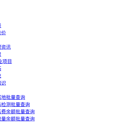
钱
差价
理资讯
识
业项目
巧
统
知识
属地批量查询
态检测批量查询
话费余额批量查询
流量余额批量查询