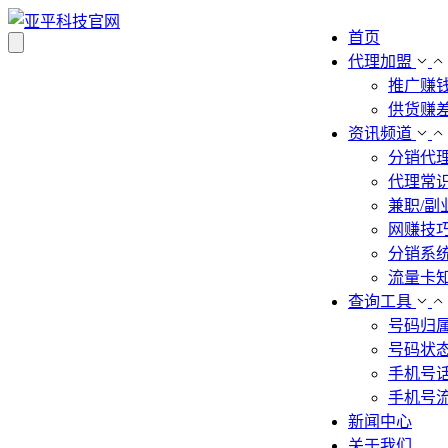
首页
代理加盟
推广赚
供货赚
资讯频道
分销代
代理常
兼职/副
网赚技
分销系
流量卡
查询工具
号码归
号码状
手机号
手机号
新闻中心
关于我们