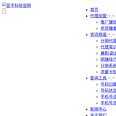
首页
代理加盟
推广赚
供货赚
资讯频道
分销代
代理常
兼职/副
网赚技
分销系
流量卡
查询工具
号码归
号码状
手机号
手机号
新闻中心
关于我们