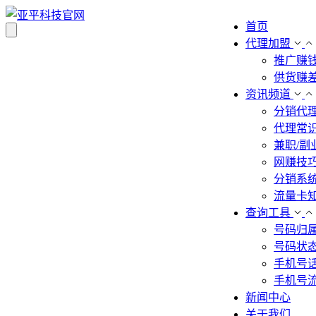
首页
代理加盟
推广赚
供货赚
资讯频道
分销代
代理常
兼职/副
网赚技
分销系
流量卡
查询工具
号码归
号码状
手机号
手机号
新闻中心
关于我们