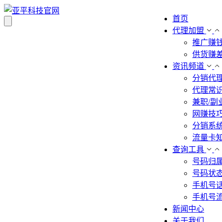
首页
代理加盟
推广赚
供货赚
资讯频道
分销代
代理常
兼职/副
网赚技
分销系
流量卡
查询工具
号码归
号码状
手机号
手机号
新闻中心
关于我们