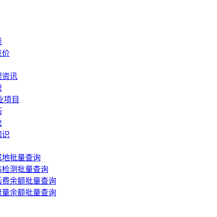
钱
差价
理资讯
识
业项目
巧
统
知识
属地批量查询
态检测批量查询
话费余额批量查询
流量余额批量查询