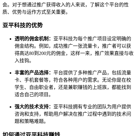
会。对于想通过推广获得收入的人来说，了解这个平台的性
质、优势与运作方式至关重要。
亚平科技的优势
透明的佣金机制：
亚平科技为每个推广项目设定明确的
佣金结构。例如，成功推广一张流量卡，推广者可以获
得高达80到200元的佣金，这样一来，推广效果直接与收
入挂钩。
丰富的产品选择：
平台提供了多种推广产品，包括流量
卡、手机套餐等，符合各种用户的需求。无论你是在校
学生、自由职业者，还是兼职赚钱的上班族，都能找到
适合自己的项目。
强大的技术支持：
亚平科技拥有专业的团队为用户提供
咨询和支持，帮助用户解决在推广过程中遇到的技术问
题和策略难题。
如何通过亚平科技赚钱