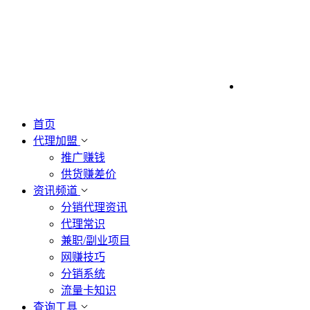
首页
代理加盟
推广赚钱
供货赚差价
资讯频道
分销代理资讯
代理常识
兼职/副业项目
网赚技巧
分销系统
流量卡知识
查询工具