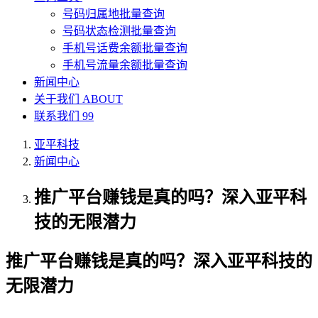
号码归属地批量查询
号码状态检测批量查询
手机号话费余额批量查询
手机号流量余额批量查询
新闻中心
关于我们
ABOUT
联系我们
99
亚平科技
新闻中心
推广平台赚钱是真的吗？深入亚平科
技的无限潜力
推广平台赚钱是真的吗？深入亚平科技的
无限潜力