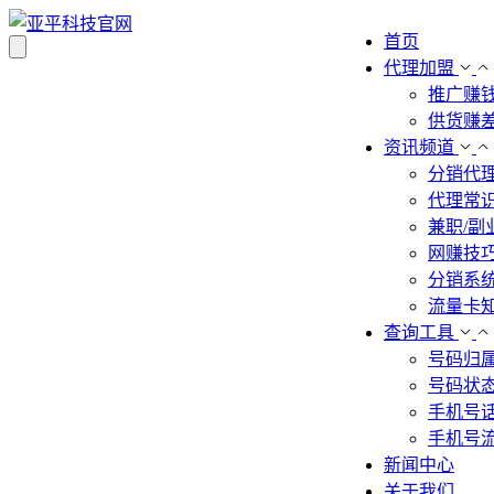
首页
代理加盟
推广赚
供货赚
资讯频道
分销代
代理常
兼职/副
网赚技
分销系
流量卡
查询工具
号码归
号码状
手机号
手机号
新闻中心
关于我们