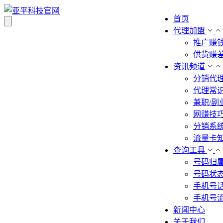
首页
代理加盟
推广赚
供货赚
资讯频道
分销代
代理常
兼职/副
网赚技
分销系
流量卡
查询工具
号码归
号码状
手机号
手机号
新闻中心
关于我们