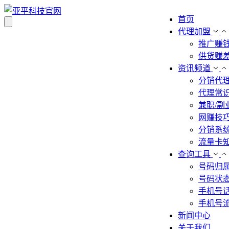
首页
代理加盟
推广赚
供货赚
资讯频道
分销代
代理常
兼职/副
网赚技
分销系
流量卡
查询工具
号码归
号码状
手机号
手机号
新闻中心
关于我们