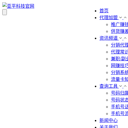
首页
代理加盟
推广赚
供货赚
资讯频道
分销代
代理常
兼职/副
网赚技
分销系
流量卡
查询工具
号码归
号码状
手机号
手机号
新闻中心
关于我们