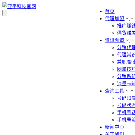
首页
代理加盟
推广赚
供货赚
资讯频道
分销代
代理常
兼职/副
网赚技
分销系
流量卡
查询工具
号码归
号码状
手机号
手机号
新闻中心
关于我们