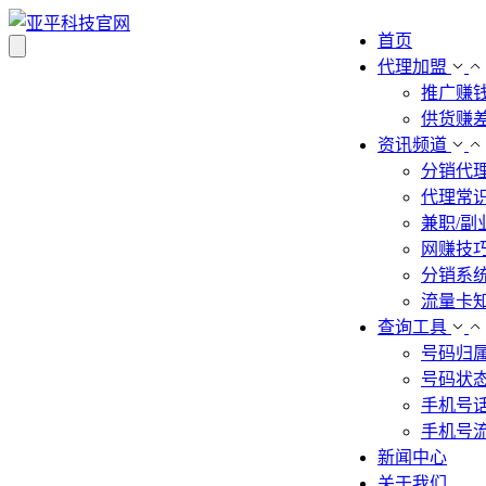
首页
代理加盟
推广赚
供货赚
资讯频道
分销代
代理常
兼职/副
网赚技
分销系
流量卡
查询工具
号码归
号码状
手机号
手机号
新闻中心
关于我们