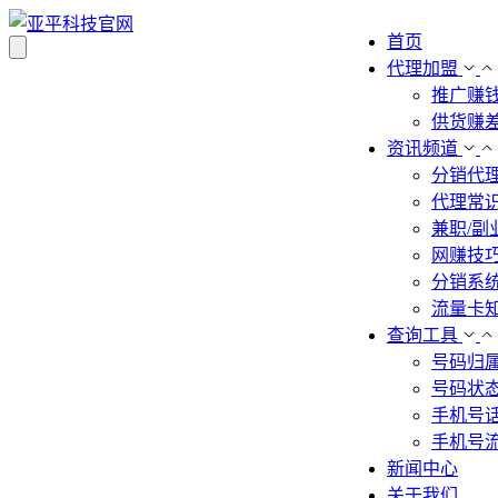
首页
代理加盟
推广赚
供货赚
资讯频道
分销代
代理常
兼职/副
网赚技
分销系
流量卡
查询工具
号码归
号码状
手机号
手机号
新闻中心
关于我们