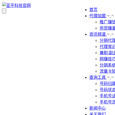
首页
代理加盟
推广赚
供货赚
资讯频道
分销代
代理常
兼职/副
网赚技
分销系
流量卡
查询工具
号码归
号码状
手机号
手机号
新闻中心
关于我们