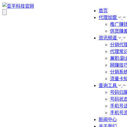
首页
代理加盟
推广赚
供货赚
资讯频道
分销代
代理常
兼职/副
网赚技
分销系
流量卡
查询工具
号码归
号码状
手机号
手机号
新闻中心
关于我们