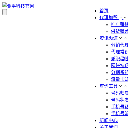
首页
代理加盟
推广赚
供货赚
资讯频道
分销代
代理常
兼职/副
网赚技
分销系
流量卡
查询工具
号码归
号码状
手机号
手机号
新闻中心
关于我们