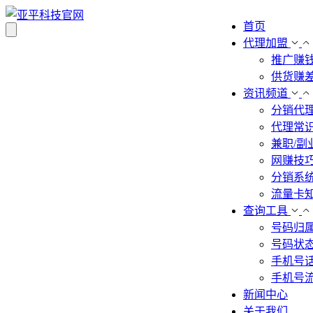
首页
代理加盟
推广赚
供货赚
资讯频道
分销代
代理常
兼职/副
网赚技
分销系
流量卡
查询工具
号码归
号码状
手机号
手机号
新闻中心
关于我们