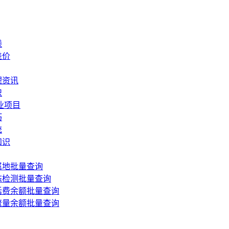
钱
差价
理资讯
识
业项目
巧
统
知识
属地批量查询
态检测批量查询
话费余额批量查询
流量余额批量查询