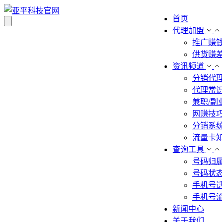
首页
代理加盟
推广赚
供货赚
资讯频道
分销代
代理常
兼职/副
网赚技
分销系
流量卡
查询工具
号码归
号码状
手机号
手机号
新闻中心
关于我们