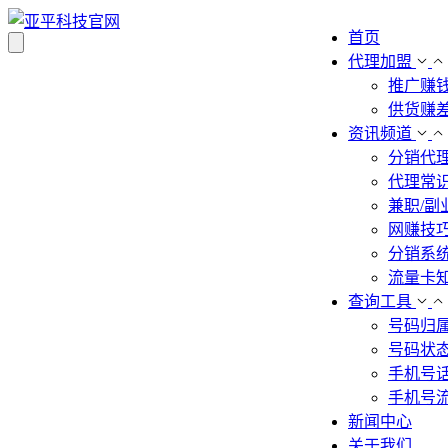
首页
代理加盟
推广赚
供货赚
资讯频道
分销代
代理常
兼职/副
网赚技
分销系
流量卡
查询工具
号码归
号码状
手机号
手机号
新闻中心
关于我们