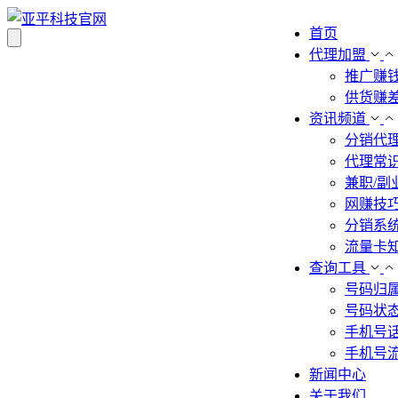
首页
代理加盟
推广赚
供货赚
资讯频道
分销代
代理常
兼职/副
网赚技
分销系
流量卡
查询工具
号码归
号码状
手机号
手机号
新闻中心
关于我们